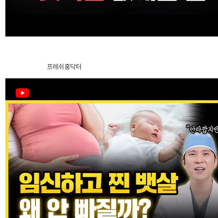
威塑2 身体吸脂
破壞肩線的後頸肉怎麼消？問題不在烏龜頸，而是在脂肪｜後頸脂肪
（水牛背）改善方法
2024.12.27
프레쉬홍닥터