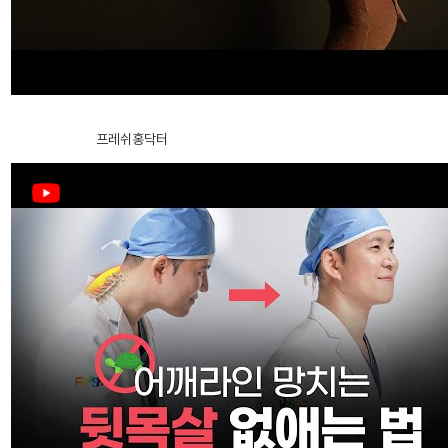
真实模特招募
威塑2 身体吸脂
第 2 集｜她选择 芙萊思洪医生诊所的理由
事件
2024.12.27
프레쉬홍닥터
事件
咨询/预约
在线咨询