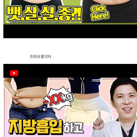
询/
中年整形
预
约
中年脂肪移植
腹部提升术
中年面部吸脂
腹部脂肪抽吸（SUB）｜效果快的减肥方式想要吗？！那就 CLICK
HERE!! abs liposuction
去除脂肪移植过度、异物
2024.12.27
프레쉬홍닥터
内窥镜额头提升
内窥镜额头缩小
拉皮手术
迷你拉皮
颈部拉皮