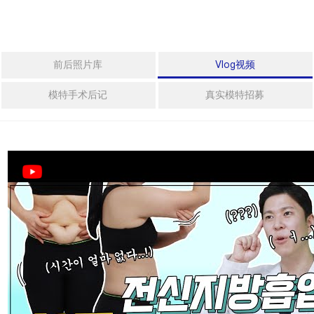
拉皮手术
身
体
整
迷你拉皮
前后照片库
Vlog视频
形
法令纹整形
模特手术后记
真实模特招募
中
年
埋线提拉
整
形
激光眼底脂肪重置
特
殊
整
身体整形
形
威塑2 身体吸脂
干
细
胞
吸脂修复手术
及