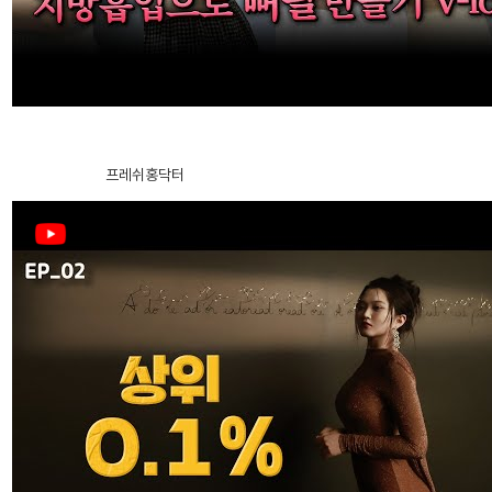
诊疗时间/来访路线
医院环境
吸脂修复手术
手臂抽脂｜告别壮硕手臂，打造轻轻一碰就像会折断一样的纤细骨感
手臂
芙莱思消息
2024.12.27
프레쉬홍닥터
手术后注意事项
手术后记
前后照片库
Vlog视频
模特手术后记