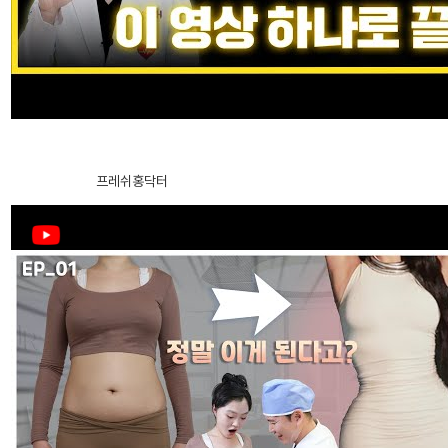
细微脂肪移植
黑眼圈矫正术
吸脂修复手术
法令纹矫正术
抽脂後如何快速改善硬塊！ 從診所術後照護到居家自我按摩，一次教
你消除硬塊 抽脂術後管理
2024.12.27
프레쉬홍닥터
钙化、脂肪囊肿副作用治疗
去除脂肪移植过度、异物
弯腿矫正术
干细胞及治疗
皮肤注射