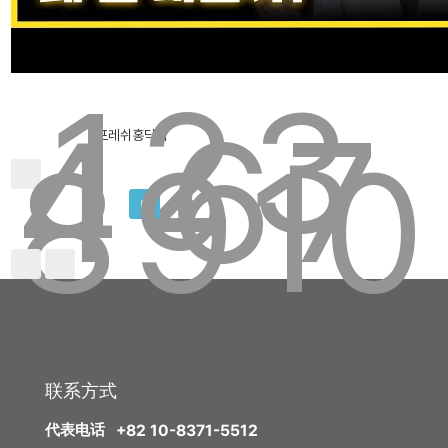
1
2
3
威塑2 身体吸脂
產後走樣的身材，還能回到產前狀態嗎？ 懷孕後囤積的腹部脂肪，產
4
6
7
後該如何減？想了解產後瘦身方法一定要看！
2024.12.27
프레쉬홍닥터
8
9
10
5
联系方式
代表电话
+82 10-8371-5512