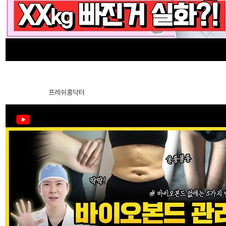
埋线提拉
法令纹整形
腹部提升术
中年眼部整形
★抽脂 Q&A★ 做了抽脂手術，體重到底可以減少多少呢？ 術後效果
會立刻出現嗎？ 【芙萊思洪醫生整形外科】全身抽脂 – …
2024.12.27
프레쉬홍닥터
中年身体吸脂
腹部提升术
自体脂肪丰臀丰骨盆
中年胸部整形
特殊整形