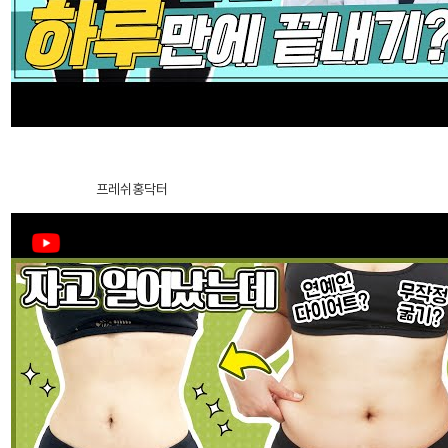
治
腹部提升术
疗
腹肌整形术
芙
莱
自体脂肪丰臀丰骨盆
思
腹部提升术
★抽脂常見疑問★ 全身抽脂一天內可以完成？還是不可能？ 洪醫師來
洪
告訴你！ 手臂抽脂／腹部抽脂／背部抽脂／大腿抽脂……
医
Harvest-jet2 自体脂肪丰胸
2024.12.27
프레쉬홍닥터
生
钙化、脂肪囊肿副作用治疗
手
术
假体隆胸术
后
记
男性乳房发育症
事
弯腿矫正术
件
咨