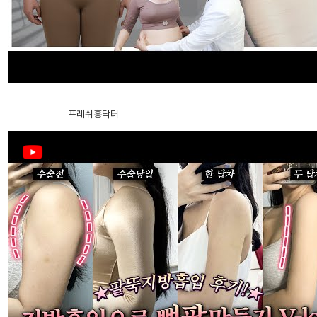
玻尿酸
肉毒素
吸脂修复手术
溶脂针
第 1 集｜200 萬追蹤的美妝網紅，不只臉蛋，連身材都完美升級！
2024.12.27
프레쉬홍닥터
REO2 ECM
干细胞
芙莱思洪医生
芙莱思洪医生
介绍医疗团队