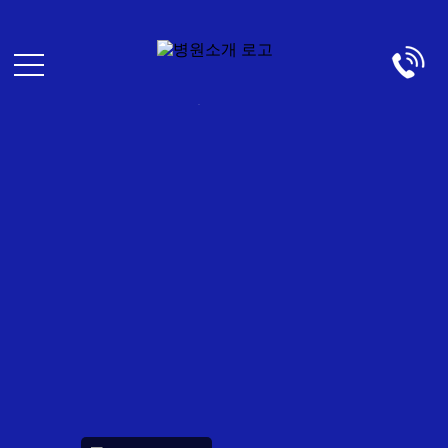
S
面部整形
L
i
o
g
面部脂肪移植
g
n
i
U
细微脂肪移植
n
p
CH
EN
面部吸脂
JP
KR
去除脂肪移植过度、异物
面
部
内窥镜额头提升
整
形
内窥镜额头缩小