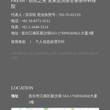
FRESH - 自然之美 芙莱思洪医生整形外科医
院
埋线提拉
代表人 : 洪宗铉 营业执照号 : 702-35-01219
法令纹整形
电话 : +82 10-8371-5512
传真 : +82 2-3446-5514
中年眼部整形
地址 : 首尔江南区新沙洞563-17SINSAHILL大厦3楼
使用条款 ㅣ
个人信息处理方针
中年身体吸脂
COPYRIGHT 2011 FRESH PLASTIC SURGERY ALL RIGHT RESER
腹部提升术
VED.
自体脂肪丰臀丰骨盆
中年胸部整形
LOCATION
地址
首尔市江南区新沙洞 563-17SINSAHill大厦
3楼
特殊整形