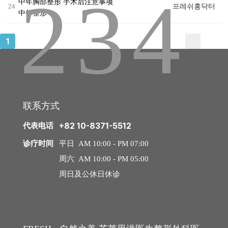
2
3
4
끝
中年胸部整形 手术后注意事项
预
프레쉬홍닥터
24
中年整形
中年整形
约
1
中年脂肪移植
中年面部吸脂
去除脂肪移植过度、异物
联系方式
内窥镜额头提升
代表电话
+82 10-8371-5512
诊疗时间
平日 AM 10:00 - PM 07:00
内窥镜额头缩小
周六 AM 10:00 - PM 05:00
拉皮手术
周日及公休日休诊
迷你拉皮
颈部拉皮