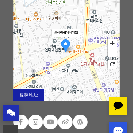
细微脂肪移植
黑眼圈矫正术
프레쉬홍닥터의원
法令纹矫正术
钙化、脂肪囊肿副作用治疗
去除脂肪移植过度、异物
弯腿矫正术
复制地址
100m
干细胞及治疗
로드뷰
길찾기
지도 크게 보기
皮肤注射