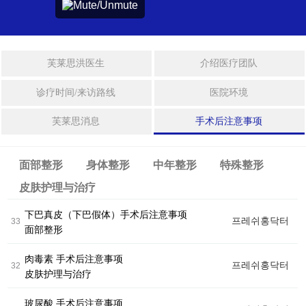
身
拉皮手术
体
整
形
迷你拉皮
芙莱思洪医生
介绍医疗团队
中
法令纹整形
诊疗时间/来访路线
医院环境
年
整
芙莱思消息
手术后注意事项
埋线提拉
形
激光眼底脂肪重置
面部整形
身体整形
中年整形
特殊整形
特
殊
皮肤护理与治疗
整
形
身体整形
下巴真皮（下巴假体）手术后注意事项
프레쉬홍닥터
33
面部整形
干
威塑2 身体吸脂
肉毒素 手术后注意事项
细
프레쉬홍닥터
32
皮肤护理与治疗
胞
及
吸脂修复手术
FRESH DR. HONG CLINIC
治
玻尿酸 手术后注意事项