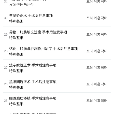
프레쉬홍닥터
手术后注意事项
31
疗
皮肤护理与治疗
腹部提升术
自然之美，绽放幸福笑容，为您打造专属魅
弯腿矫正术 手术后注意事项
芙
프레쉬홍닥터
力。
30
腹肌整形术
特殊整形
莱
思
异物、脂肪填充过度 手术后注意事项
自体脂肪丰臀丰骨盆
洪
프레쉬홍닥터
29
特殊整形
医
生
Harvest-jet2 自体脂肪丰胸
钙化、脂肪囊肿副作用治疗 手术后注意事项
프레쉬홍닥터
28
特殊整形
手
钙化、脂肪囊肿副作用治疗
术
法令纹矫正术 手术后注意事项
프레쉬홍닥터
27
后
特殊整形
假体隆胸术
记
黑眼圈矫正术 手术后注意事项
프레쉬홍닥터
男性乳房发育症
26
特殊整形
事
件
弯腿矫正术
细微脂肪移植 手术后注意事项
프레쉬홍닥터
25
特殊整形
咨
询/