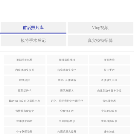
身
拉皮手术
体
整
形
迷你拉皮
前后照片库
Vlog视频
中
法令纹整形
模特手术后记
真实模特招募
年
整
埋线提拉
形
面部脂肪移植
细微脂肪移植
面部吸脂
激光眼底脂肪重置
内窥镜额头提升
内窥镜额头缩小
拉皮手术
特
殊
埋线提拉
威塑2 身体吸脂
吸脂修复手术
整
腹部提升术
腹肌整形术
自体脂肪丰臀丰骨盆
形
身体整形
Harvest-jet2 自体脂肪丰胸
钙化、脂肪囊肿副作用治疗
假体隆胸术
干
男性乳房发育症
弯腿矫正术
中年面部吸脂
威塑2 身体吸脂
细
胞
中年脂肪移植
中年眼部整形
中年身体吸脂
及
吸脂修复手术
中年胸部整形
内窥镜额头提升
迷你拉皮
治