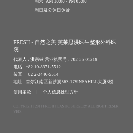
周六 AM 10:00 - PM 05:00
周日及公休日休诊
埋线提拉
法令纹整形
中年眼部整形
FRESH - 自然之美 芙莱思洪医生整形外科医
院
中年身体吸脂
代表人 : 洪宗铉 营业执照号 : 702-35-01219
电话 : +82 10-8371-5512
腹部提升术
传真 : +82 2-3446-5514
地址 : 首尔江南区新沙洞563-17SINSAHILL大厦3楼
自体脂肪丰臀丰骨盆
使用条款 ㅣ
个人信息处理方针
中年胸部整形
COPYRIGHT 2011 FRESH PLASTIC SURGERY ALL RIGHT RESER
VED.
特殊整形