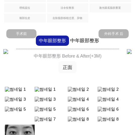
疗
埋线提拉
法令纹整形
激光眼底脂肪重置
腹部提升术
颈部拉皮
去除脂肪移植过度、异物
芙
腹肌整形术
莱
思
手术前
外科手术 后
自体脂肪丰臀丰骨盆
洪
中年眼部整形
中年眼部整形
医
生
Harvest-jet2 自体脂肪丰胸
中年眼部整形 Before & After(+3M)
正面
手
钙化、脂肪囊肿副作用治疗
术
后
假体隆胸术
记
男性乳房发育症
事
件
弯腿矫正术
咨
询/