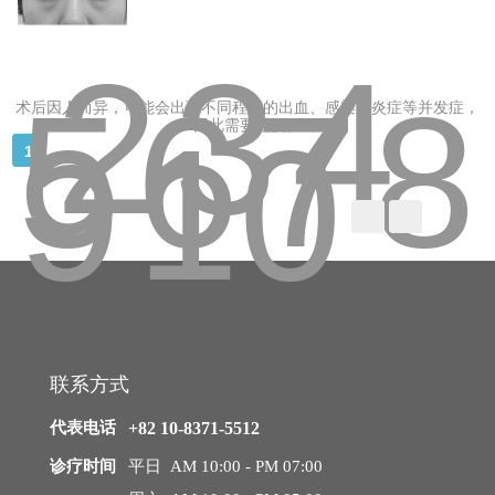
预
中年整形
约
2
3
4
5
6
7
8
中年脂肪移植
术后因人而异，可能会出现不同程度的出血、感染、炎症等并发症，
9
10
음
끝
因此需要谨慎。
中年面部吸脂
1
去除脂肪移植过度、异物
内窥镜额头提升
内窥镜额头缩小
拉皮手术
联系方式
迷你拉皮
代表电话
+82 10-8371-5512
诊疗时间
平日 AM 10:00 - PM 07:00
颈部拉皮