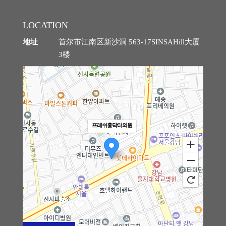
细微脂肪移植
LOCATION
地址
首尔市江南区新沙洞 563-17SINSAHill大厦
黑眼圈矫正术
3楼
法令纹矫正术
钙化、脂肪囊肿副作用治疗
去除脂肪移植过度、异物
프레쉬홍닥터의원
弯腿矫正术
干细胞及治疗
皮肤注射