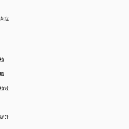
育症
植
脂
植过
提升