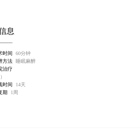
信息
术时间
60分钟
醉方法
睡眠麻醉
院治疗
院）
线时间
14天
复期
1周