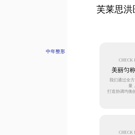
芙莱思洪
中年整形
CHECK 
美丽匀
我们通过全方
量
打造协调均衡
CHECK 