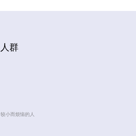
荐人群
身较小而烦恼的人