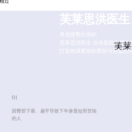
植过
FRESH DR. HON
芙莱思洪医生
考虑腰臀比例的
芙莱思洪医生 自体脂肪丰臀丰
芙莱
打造饱满紧致的臀部与骨盆的
01
因臀部下垂、扁平导致下半身显短而苦恼
的人