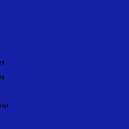
思TV YouTube 频道 →
✦ 芙莱思洪医生微信咨
植
植
植过