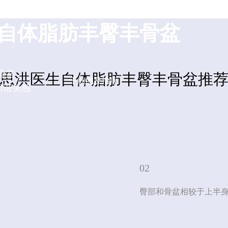
G CLINIC
自体脂肪丰臀丰骨盆
骨盆
思洪医生自体脂肪丰臀丰骨盆推
干细胞及治疗
和谐美感
02
臀部和骨盆相较于上半