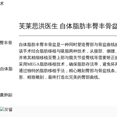
术
芙莱思洪医生 自体脂肪丰臀丰骨
臀丰骨
自体脂肪丰臀丰骨盆是一种同时塑造臀部与骨盆曲线
该手术结合脂肪移植与吸脂两种技术，从腹部、侧腰
并将其精细移植至臀上部与髋关节提臀线等需要矫正
采用MEGA脂肪移植技术，确保脂肪存活率，避免坏
t2 自体脂
通过独特的脂肪移植手法，精心雕刻臀部与骨盆线条
形、精致雕刻，最终打造出完美的臀部曲线。
囊肿副