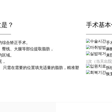
盆是？
手术基本
的综合矫正手术。
手
、臀线、大腿等部位提取脂肪，
麻
的区域。
来
死，
1次（当天出
。 只需在需要的位置填充适量的脂肪，精准塑
拆
恢