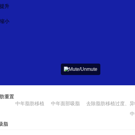
提升
缩小
肪重置
中年脂肪移植
中年面部吸脂
去除脂肪移植过度、异
中
体吸脂