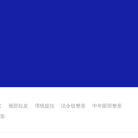
皮
颈部拉皮
埋线提拉
法令纹整形
中年眼部整形
整形