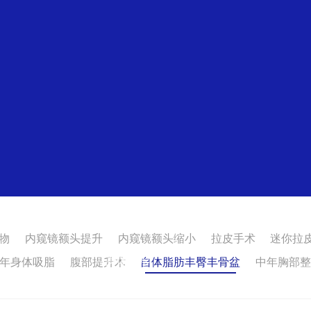
物
内窥镜额头提升
内窥镜额头缩小
拉皮手术
迷你拉
身体整形
年身体吸脂
腹部提升术
自体脂肪丰臀丰骨盆
中年胸部