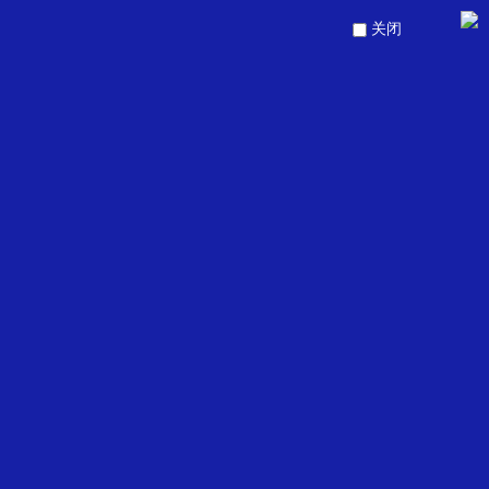
 芙莱思洪医生微信咨询 →
关闭