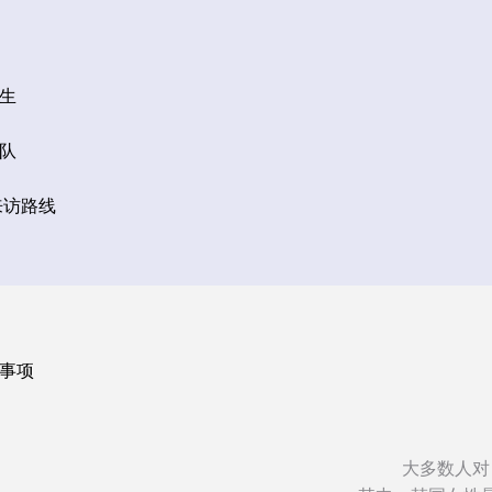
生
队
来访路线
事项
大多数人对