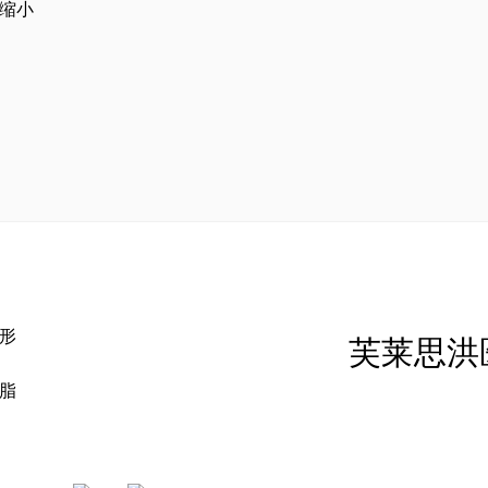
缩小
形
芙莱思洪
脂