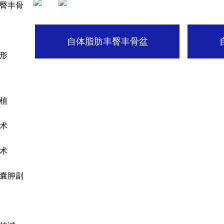
臀丰骨
自体脂肪丰臀丰骨盆
形
植
术
术
囊肿副