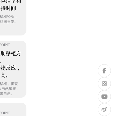
的存活率和
维持时间
肪移植经验，
脂肪损伤。
POINT
脂肪移植方
，
异物反应，
性高。
移植，将衰
位自然填充，
果自然。
POINT