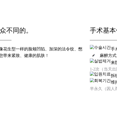
众不同的。
手术基本
、像花生型一样的脸颊凹陷、加深的法令纹、憋
手
您带来紧致、健康的肌肤！
麻醉方式
来
1-2次（当天
拆
维
半永久（因人