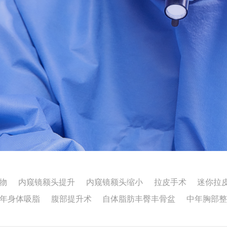
物
内窥镜额头提升
内窥镜额头缩小
拉皮手术
迷你拉
年身体吸脂
腹部提升术
自体脂肪丰臀丰骨盆
中年胸部