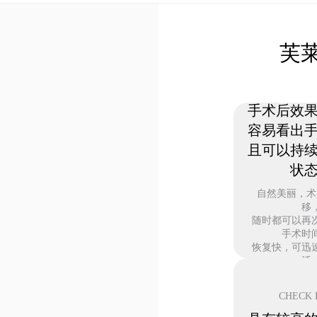
芙
CHECK 
手术后效
容易看出
且可以持
状
自然美丽，术
移
随时都可以再
手术时
恢复快，可迅
活
方便随时调整
CHECK 