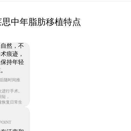
莱思中年脂肪移植特点
POINT
果自然，不
手术痕迹，
续保持年轻
态。
后随时间推
，
次进行手术。
间短，
速恢复日常生
，
不足的部位。
POINT