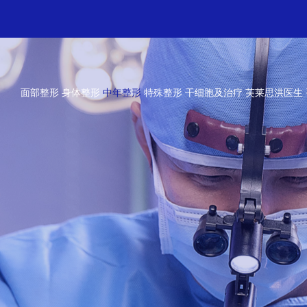
面部整形
身体整形
中年整形
特殊整形
干细胞及治疗
芙莱思洪医生