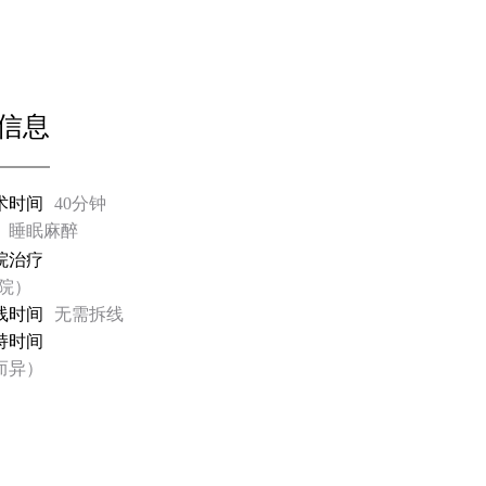
信息
术时间
40分钟
睡眠麻醉
院治疗
出院）
线时间
无需拆线
持时间
而异）