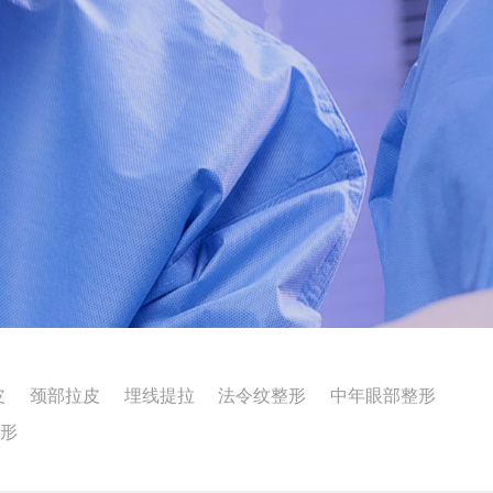
皮
颈部拉皮
埋线提拉
法令纹整形
中年眼部整形
整形