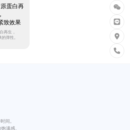
胶原蛋白再
，
紧致效果
白再生，
肤的弹性。
持时间。
的饱满感。