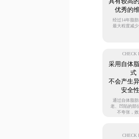
具有较高
优秀的
经过14年脂
最大程度减少
CHECK 
采用自体
式
不会产生
安全
通过自体脂肪
老、凹陷的部
不夸张，效
CHECK 