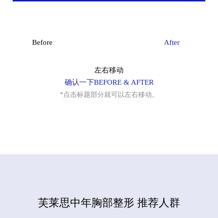
细微脂肪移植
Before
After
黑眼圈矫正术
左右移动
法令纹矫正术
FRESH DR. HONG CLINIC
确认一下BEFORE & AFTER
自然减少的乳房饱满感和弹性下降
*点击标题部分就可以左右移动。
钙化、脂肪囊肿副作用治疗
芙莱思中年胸部整形
去除脂肪移植过度、异物
塑造优雅曲线，打造满意的饱满胸型！
弯腿矫正术
干细胞及治疗
芙莱思中年胸部整形 推荐人群