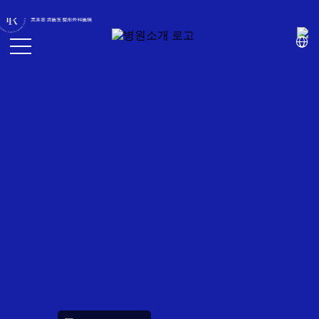
面部整形
S
L
i
o
g
面部脂肪移植
g
n
i
U
细微脂肪移植
n
p
面部吸脂
CH
EN
JP
KR
去除脂肪移植过度、异物
面
部
内窥镜额头提升
整
形
内窥镜额头缩小