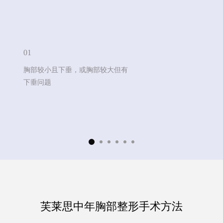
皮肤注射
玻尿酸
肉毒素
01
胸部较小且下垂，
或胸部较大但有
溶脂针
下垂问题
REO2 ECM
干细胞
芙莱思洪医生
芙莱思洪医生
芙莱思中年胸部整形手术方法