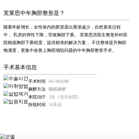
治
芙莱思中年胸部整形是？
疗
腹部提升术
随着年龄增长，女性体内的胶原蛋白逐渐减少，自然衰老过程
芙
腹肌整形术
中，
乳房的弹性下降，导致胸部下垂。
芙莱思洪医生整形外科医
莱
思
院根据胸部下垂程度，提供精准的解决方案，
不仅整体提升胸部
自体脂肪丰臀丰骨盆
洪
饱满度，更集中改善上胸部塌陷问题的中年胸部整形手术。
医
Harvest-jet2 自体脂肪丰胸
生
手术基本信息
钙化、脂肪囊肿副作用治疗
手
手术时间
60~90分钟
术
麻醉方法
睡眠麻醉
后
假体隆胸术
来院治疗
2次（当天出院）
记
拆线时间
14天后
男性乳房发育症
事
件
弯腿矫正术
咨