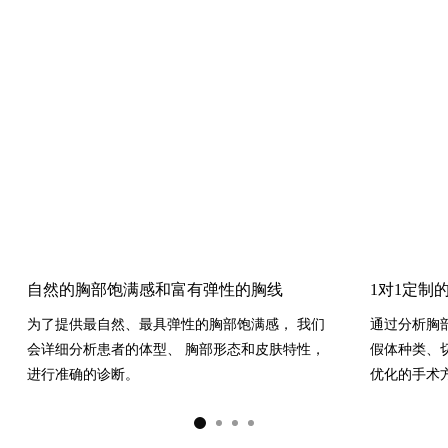
1
PRP富含由大量血小板分泌的细胞因子，如 PDGF,
如果胸前凹陷导致乳沟不明显，
穿V领衣服时感到困
C
TGF-β1, VEGF, IGF等，
这些因子能够促进细胞增
扰，
推荐进行乳沟脂肪填充
H
殖、胶原蛋白和透明质酸的生产、伤口愈合等过
E
程，
因此能够帮助皮肤再生，并有助于脂肪的存
C
活。
K
凹陷乳头矫正术
P
乳头未正常凸起而是被埋在乳房内， 这种情况严重时可能会
O
引发乳房疾病。
I
N
T
利用干细胞，延长脂肪的维持时间！
自然的胸部饱满感和富有弹性的胸线
1对1定制
芙莱思洪医生为了最大化延长脂肪细胞的维持期，
为了提供最自然、最具弹性的胸部饱满感， 我们
通过分析胸
持续研究脂肪干细胞。
会详细分析患者的体型、
胸部形态和皮肤特性，
假体种类、
芙莱思的干细胞脂肪移植已获得美国食品药品监督
进行准确的诊断。
优化的手术
管理局（FDA）批准， 并在我国也获得了Class II
认证，使用TGI细胞分离系统， 提供最高水平的干
细胞脂肪移植。
乳晕缩小术