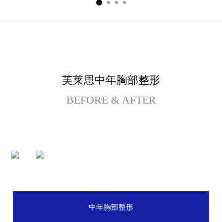
埋线提拉
法令纹整形
中年眼部整形
芙莱思中年胸部整形
BEFORE & AFTER
中年身体吸脂
腹部提升术
自体脂肪丰臀丰骨盆
中年胸部整形
中年胸部整形
特殊整形