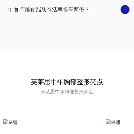
小也应该与乳房的大小协调。 若乳头内陷或乳头、乳晕过
+
Q. 如何能使脂肪存活率提高两倍？
大，可以通过胸部矫正手术恢复功能性和美学效果， 帮您
找回自信。
与中年胸部整形同时进行时效果更佳的施术
SOLUTION
手术时间
30分钟
麻醉方法
睡眠麻醉
让上半身更加纤细，
来院治疗
1次（当天出院）
使胸部更加立体突出的腋下副乳吸脂、上腰吸脂、
文胸
芙莱思洪医生的HARVEST-JET2设备
拆线时间
14天后
线吸脂
是？
恢复期
1周
芙莱思中年胸部整形亮点
德国 Human Med公司研发的Harvest-jet2是一款高
SOLUTION
性能设备， 能够提取纯净脂肪细胞，最大程度减
芙莱思中年胸部整形亮点
若从腹部提取脂肪，
可顺带雕塑完美腰部曲线的
后腰
少传统脂肪移植的副作用，并且提高脂肪存活率。
乳头缩小术
吸脂
采用Water-jet技术，通过高压水流分离脂肪细胞，
相比乳晕乳头异常大，或者乳头下垂， 可以通过此手术将乳
避免脂肪细胞受损，同时减少对周围组织的伤害。
通过提取PRP血小板层的细胞激活因
头调整到合适的大小。
子，
提升脂肪存活率！
0
SOLUTION