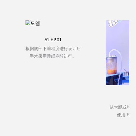
介绍医疗团队
诊疗时间/来访路线
医院环境
STEP.01
芙莱思消息
根据胸部下垂程度进行设计后
手术采用睡眠麻醉进行。
手术后注意事项
手术后记
从大腿或腹部
前后照片库
使用 HAR
Vlog视频