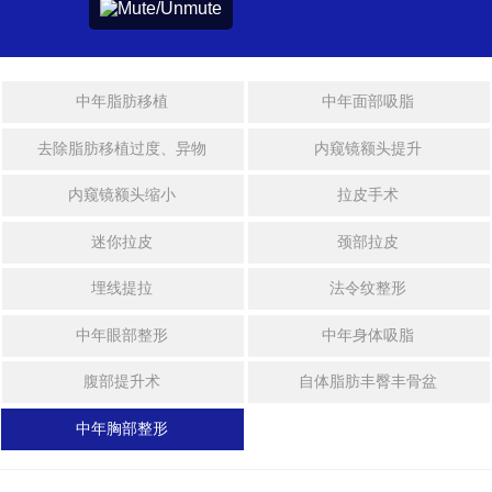
身
拉皮手术
体
整
迷你拉皮
中年脂肪移植
中年面部吸脂
形
去除脂肪移植过度、异物
内窥镜额头提升
法令纹整形
中
年
内窥镜额头缩小
拉皮手术
埋线提拉
整
形
迷你拉皮
颈部拉皮
激光眼底脂肪重置
埋线提拉
法令纹整形
特
殊
中年眼部整形
中年身体吸脂
整
身体整形
形
腹部提升术
自体脂肪丰臀丰骨盆
干
中年胸部整形
威塑2 身体吸脂
细
胞
吸脂修复手术
及