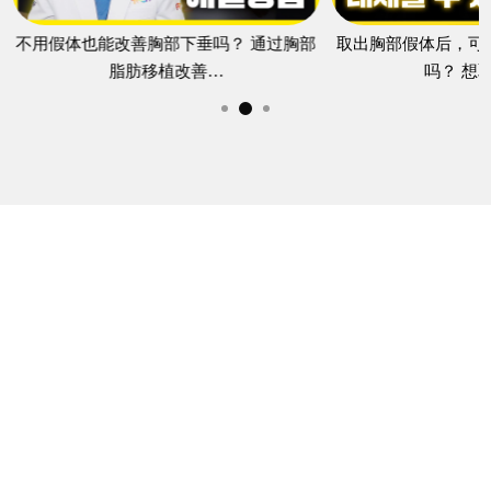
不用假体也能改善胸部下垂吗？ 通过胸部
取出胸部假体后，可
脂肪移植改善…
吗？ 想
F
R
E
S
H
D
R.
H
O
N