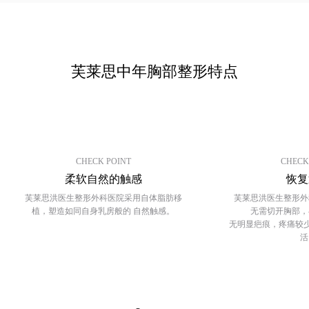
询/
中年整形
预
约
中年脂肪移植
芙莱思中年胸部整形特点
中年面部吸脂
去除脂肪移植过度、异物
CHECK POINT
CHECK
内窥镜额头提升
柔软自然的触感
恢复
芙莱思洪医生整形外科医院采用自体脂肪移
芙莱思洪医生整形外
内窥镜额头缩小
植，
塑造如同自身乳房般的
自然触感。
无需切开胸部，
无明显疤痕，疼痛较
活
拉皮手术
迷你拉皮
颈部拉皮