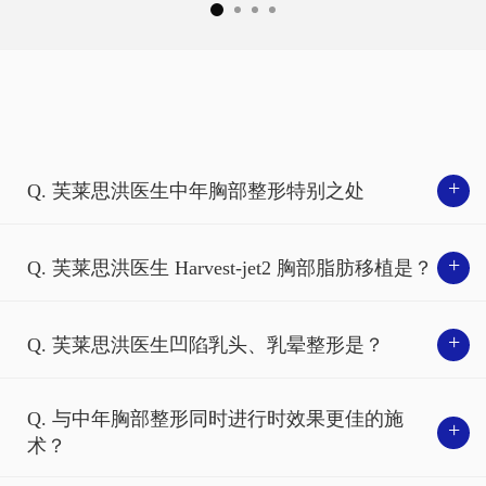
模特手术后记
真实模特招募
事件
+
Q. 芙莱思洪医生中年胸部整形特别之处
事件
+
Q. 芙莱思洪医生 Harvest-jet2 胸部脂肪移植是？
咨询/预约
中年女性最关注的问题是局部脂肪堆积与胸
+
Q. 芙莱思洪医生凹陷乳头、乳晕整形是？
部下垂。
芙莱思洪医生经过15年专注于脂肪
手术的经验积累，
帮助去除多余脂肪，同时
在线咨询
芙莱思洪医生整形外科医院洪宗铉院长
改善胸部下垂问题， 塑造紧致、优雅的身
Q. 与中年胸部整形同时进行时效果更佳的施
+
自2000年代初HARVEST-JET引进以
形。
术？
来，
便开始进行该设备的脂肪移植手
术。
胸部不仅需要保持整体形态的乳腺组织， 乳头和乳晕的大