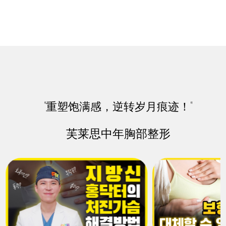
当乳晕过大，超过胸部大小的三分之一，或者乳晕颜色加
深、变大时， 可以通过此手术进行矫正。
"重塑饱满感，逆转岁月痕迹！"
芙莱思中年胸部整形