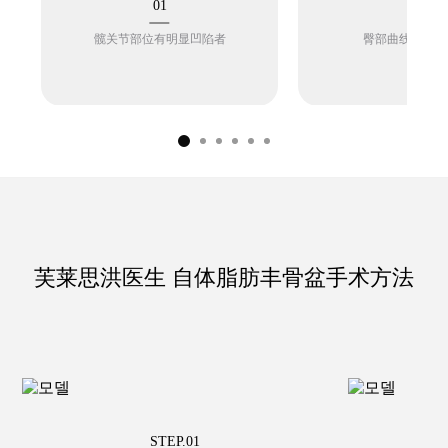
01
02
髋关节部位有明显凹陷者
臀部曲线不够饱
芙莱思洪医生 自体脂肪丰骨盆手术方法
STEP.01