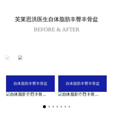
埋线提拉
芙莱思洪医生自体脂肪丰臀丰骨盆
法令纹整形
BEFORE & AFTER
中年眼部整形
中年身体吸脂
腹部提升术
自体脂肪丰臀丰骨盆
自体脂肪丰臀丰骨盆
自体脂肪丰臀丰骨盆
中年胸部整形
特殊整形