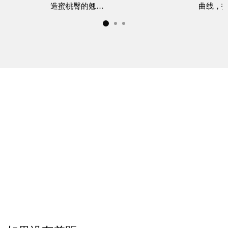
造蜜桃臀的翹…
曲线，
F
R
E
S
H
D
R.
01. 与众不同的脂肪抽取方式！
H
为了弥补因脂肪细胞破坏导致的存活率下降，
采
O
用专门研发的 HARVEST-JET2设备，最大化提高
N
脂肪的存活率。
G