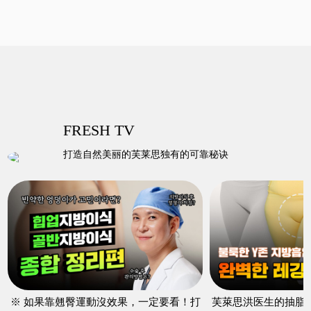
HARVEST-JET2
干细胞
FRESH TV
打造自然美丽的芙莱思独有的可靠秘诀
PRP
※ 如果靠翹臀運動沒效果，一定要看！打
芙萊思洪医生的抽脂