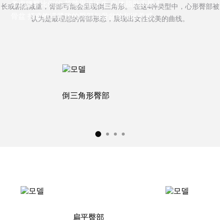
考虑腰臀比例的
芙莱思洪医生 自体脂肪丰臀丰
长或剧烈减重，臀部可能会呈现倒三角形。
在这4种类型中，心形臀部被
骨盆
打造饱满紧致的臀部与骨盆的和谐美感
认为是最理想的臀部形态，展现出女性优美的曲线。
诊疗时间/来访路线
医院环境
芙莱思消息
手术后注意事项
倒三角形臀部
手术后记
前后照片库
Vlog视频
模特手术后记
扁平臀部
臀