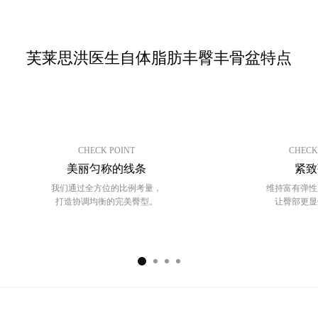
询/
中年整形
预
约
芙莱思洪医生自体脂肪丰臀丰骨盆特点
中年脂肪移植
中年面部吸脂
去除脂肪移植过度、异物
CHECK POINT
CHECK
内窥镜额头提升
美丽匀称的线条
紧致
我们通过全方位的比例考量，
维持富有弹性
内窥镜额头缩小
打造协调均衡的完美臀型。
让臀部更显
拉皮手术
迷你拉皮
颈部拉皮