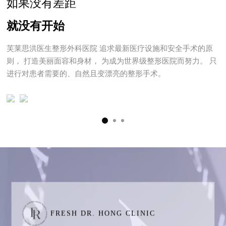
如果没有差距
就没有开始
使用WATER-JET技术， 在不破坏脂肪细胞的情况下安全提取活
芙莱思洪医生整形外科医院
追求最新医疗设施和安全手术的原
性脂肪，
最大限度地减少脂肪细胞损伤，并减少术后疼痛。
则，
打造美丽面容和身材，
为成为世界级整形医院而努力。
只
进行对患者需要的、自然且变漂亮的整形手术。
同时，利用LIPO COLLECTOR 2设备，通过双重过滤，去除油
脂、水分和纤维，
仅提取高质量、存活率高的纯净脂肪。
芙莱思普通自体脂肪移植 VS Harvest-Jet2 提取
脂肪的区别
FRESH DR. HONG CLINIC