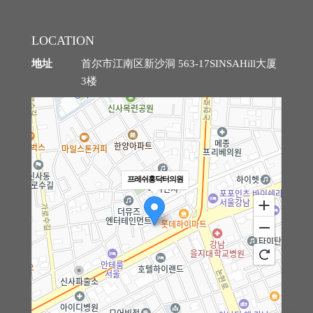
LOCATION
地址
首尔市江南区新沙洞 563-17SINSAHill大厦
3楼
基于芙莱思洪医生丰富的脂肪整形经验， 精准判
断臀部各区域的吸脂范围，同时避开不适合吸脂的
部位，打造最理想比例的臀部曲线。
由于采用自
身脂肪进行手术， 无需担心假体植入可能引发的
프레쉬홍닥터의원
异物感、假体移位或副作用。 并且通过细胞级脂
肪移植，而不仅仅是单纯的脂肪填充，使脂肪的存
活率更高，效果更加自然持久。