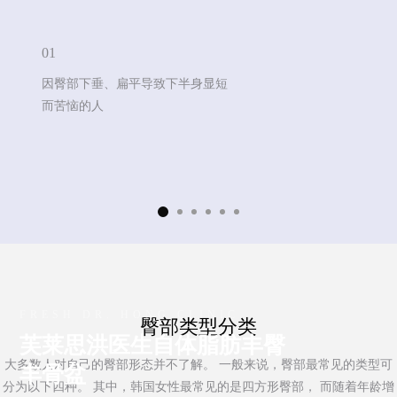
玻尿酸
01
肉毒素
因臀部下垂、扁平导致下半身显短
而苦恼的人
溶脂针
REO2 ECM
干细胞
芙莱思洪医生
FRESH DR. HONG CLINIC
臀部类型分类
芙莱思洪医生自体脂肪丰臀
芙莱思洪医生
大多数人对自己的臀部形态并不了解。 一般来说，臀部最常见的类型可
丰骨盆
分为以下四种。
其中，韩国女性最常见的是四方形臀部， 而随着年龄增
介绍医疗团队