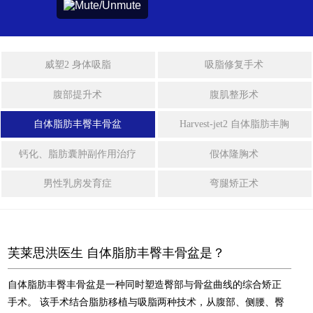
拉皮手术
身
体
整
迷你拉皮
威塑2 身体吸脂
吸脂修复手术
形
法令纹整形
腹部提升术
腹肌整形术
中
年
自体脂肪丰臀丰骨盆
Harvest-jet2 自体脂肪丰胸
埋线提拉
整
形
钙化、脂肪囊肿副作用治疗
假体隆胸术
激光眼底脂肪重置
男性乳房发育症
弯腿矫正术
特
殊
整
身体整形
形
芙莱思洪医生 自体脂肪丰臀丰骨盆是？
威塑2 身体吸脂
干
细
自体脂肪丰臀丰骨盆是一种同时塑造臀部与骨盆曲线的综合矫正
胞
吸脂修复手术
手术。
该手术结合脂肪移植与吸脂两种技术，从腹部、侧腰、臀
及