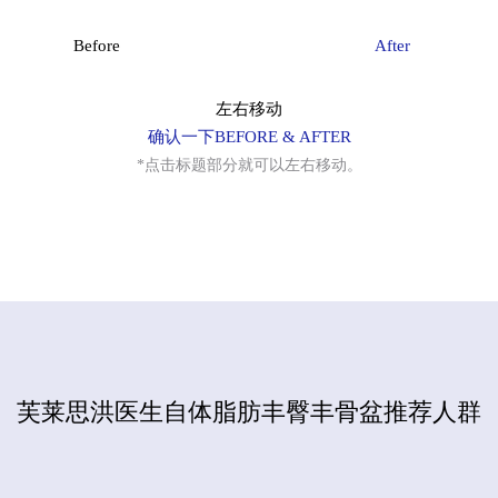
细微脂肪移植
Before
After
黑眼圈矫正术
左右移动
确认一下BEFORE & AFTER
法令纹矫正术
*点击标题部分就可以左右移动。
钙化、脂肪囊肿副作用治疗
去除脂肪移植过度、异物
弯腿矫正术
芙莱思洪医生自体脂肪丰臀丰骨盆推荐人群
干细胞及治疗
皮肤注射