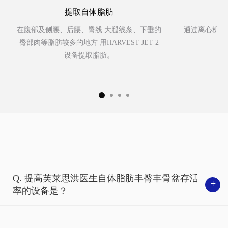
提取自体脂肪
在腹部及侧腰、后腰、臀线 大腿线条、下垂的
通过离心机去
臀部肉等脂肪较多的地方 用HARVEST JET 2
设备提取脂肪。
Q. 提高芙莱思洪医生自体脂肪丰臀丰骨盆存活
+
率的设备是？