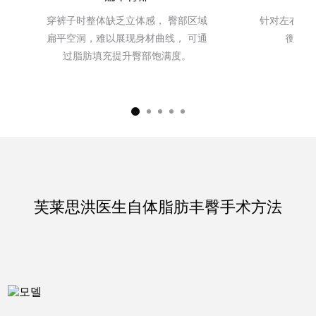
穿裤子时整体缺乏立体感，
臀部区域
针对左右臀
真实模特招募
扁平空洞，难以展现身材曲线， 可通
衡，使
过脂肪填充提升臀部饱满度。
事件
事件
咨询/预约
芙莱思洪医生自体脂肪丰臀手术方法
在线咨询