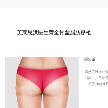
如果初始脂肪存量充足，并且已经获得一定的理想饱满感，
通常进行2次手术即可达到满意效果。
芙莱思洪医生黄金骨盆脂肪移植
虽然可以通过
时间，并且效果
可更加精准