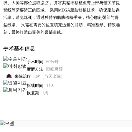
线、大腿等部位提取脂肪，
并将其精细移植至臀上部与髋关节提
治
腹部提升术
臀线等需要矫正的区域。
采用MEGA脂肪移植技术，确保脂肪存
疗
活率，避免坏死，
通过独特的脂肪移植手法，精心雕刻臀部与骨
腹肌整形术
盆线条。 只需在需要的位置填充适量的脂肪，精准塑形、精致雕
芙
刻，最终打造出完美的臀部曲线。
莱
自体脂肪丰臀丰骨盆
思
洪
手术基本信息
医
Harvest-jet2 自体脂肪丰胸
生
手术时间
60分钟
钙化、脂肪囊肿副作用治疗
麻醉方法
睡眠麻醉
手
来院治疗
1次（当天出院）
术
假体隆胸术
拆线时间
14天
后
记
恢复期
1周
男性乳房发育症
事
弯腿矫正术
件
咨