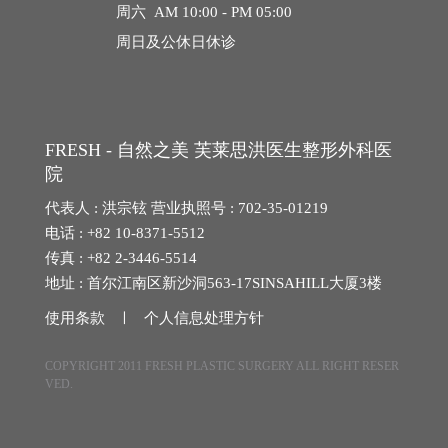
周六 AM 10:00 - PM 05:00
02. 丰富的生长因子，使脂肪存活率UP！
周日及公休日休诊
在脂肪移植的同时，注入富含血小板的自体血（P
RP）， 其中的生长因子可激活脂肪细胞， 促进胶
原蛋白和弹力纤维的生成。提高脂肪存活率的同时
增强移植脂肪的稳定性。
FRESH - 自然之美 芙莱思洪医生整形外科医
院
代表人 : 洪宗铉 营业执照号 : 702-35-01219
电话 : +82 10-8371-5512
传真 : +82 2-3446-5514
地址 : 首尔江南区新沙洞563-17SINSAHILL大厦3楼
03. 结合干细胞技术，延长脂肪维持时间
使用条款 ㅣ
个人信息处理方针
芙莱思长期研究干细胞脂肪整形， 为最大限度延
COPYRIGHT 2011 FRESH PLASTIC SURGERY ALL RIGHT RESER
长脂肪细胞的存活时间。 干细胞脂肪移植已获得
VED.
美国FDA认证， 并采用韩国CLASS II认证的TGI
细胞分离系统， 实现最高水平的干细胞脂肪整形
技术。