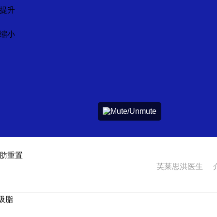
提升
缩小
肪重置
芙莱思洪医生
体吸脂