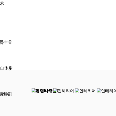
术
臀丰骨
t2 自体脂
囊肿副