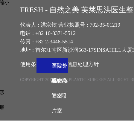
缩小
FRESH - 自然之美 芙莱思洪医
代表人 : 洪宗铉 营业执照号 : 702-35-01219
电话 : +82 10-8371-5512
传真 : +82 2-3446-5514
地址 : 首尔江南区新沙洞563-17SINSAHILL大厦
使用条款 ㅣ
个人信息处理方针
入口
大厅
大厅
咨询室
咨询室
手术中
手术中
手术中
治疗中
美容护
美容护
医院外
医院外
COPYRIGHT 2011 FRESH PLASTIC SURGERY ALL RIGHT 
& 化妆
心&康
心
心
心
理中心
理中心
观
观
形
间&照
复室
脂
片室