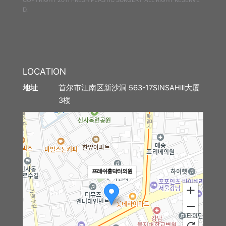
D.
埋线提拉
法令纹整形
中年眼部整形
LOCATION
首尔市江南区新沙洞 563-17SINSAHill大厦
地址
中年身体吸脂
3楼
腹部提升术
自体脂肪丰臀丰骨盆
中年胸部整形
프레쉬홍닥터의원
特殊整形