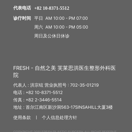
询/
中年整形
代表电话
+82 10-8371-5512
预
约
平日 AM 10:00 - PM 07:00
诊疗时间
中年脂肪移植
周六 AM 10:00 - PM 05:00
周日及公休日休诊
中年面部吸脂
去除脂肪移植过度、异物
FRESH - 自然之美 芙莱思洪医生整形外科医
内窥镜额头提升
院
内窥镜额头缩小
代表人 : 洪宗铉 营业执照号 : 702-35-01219
电话 : +82 10-8371-5512
拉皮手术
传真 : +82 2-3446-5514
地址 : 首尔江南区新沙洞563-17SINSAHILL大厦3楼
迷你拉皮
使用条款 ㅣ
个人信息处理方针
颈部拉皮
COPYRIGHT 2011 FRESH PLASTIC SURGERY ALL RIGHT RESERVE