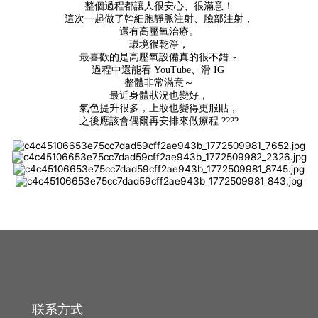
整個過程都讓人很安心、很滿意！
治
這次一起做了幹細胞靜脈注射、臉部注射，
腹部提升术
疗
還有高壓氧治療。
環境很乾淨，
最喜歡的是高壓氧設備真的很不錯～
腹肌整形术
芙
過程中還能看 YouTube、滑 IG
莱
整體非常滿意～
自体脂肪丰臀丰骨盆
思
最近身體狀況也變好，
氣色提升很多，上妝也變得更服貼，
洪
之後應該會偶爾再安排來做療程 ????
医
Harvest-jet2 自体脂肪丰胸
生
钙化、脂肪囊肿副作用治疗
手
术
假体隆胸术
后
记
男性乳房发育症
事
弯腿矫正术
件
联系方式
咨