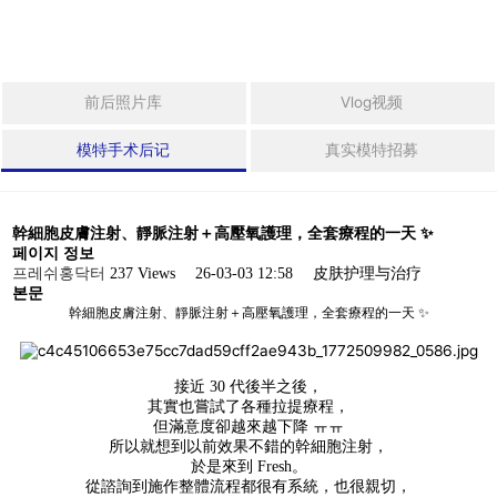
拉皮手术
身
体
整
迷你拉皮
前后照片库
Vlog视频
形
法令纹整形
模特手术后记
真实模特招募
中
年
埋线提拉
整
幹細胞皮膚注射、靜脈注射＋高壓氧護理，全套療程的一天 ✨
形
페이지 정보
激光眼底脂肪重置
프레쉬홍닥터
237 Views
26-03-03 12:58
皮肤护理与治疗
본문
特
幹細胞皮膚注射、靜脈注射＋高壓氧護理，全套療程的一天 ✨
殊
整
身体整形
形
接近 30 代後半之後，
其實也嘗試了各種拉提療程，
威塑2 身体吸脂
干
但滿意度卻越來越下降 ㅠㅠ
细
所以就想到以前效果不錯的幹細胞注射，
於是來到 Fresh。
胞
吸脂修复手术
從諮詢到施作整體流程都很有系統，也很親切，
及