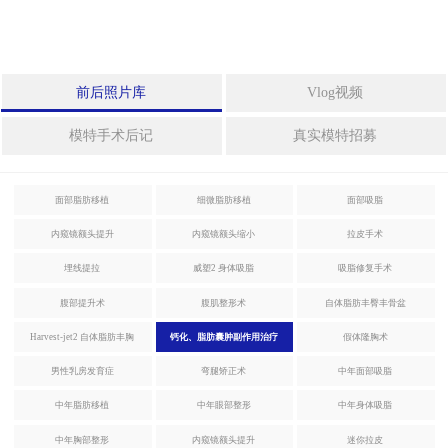
拉皮手术
身
体
整
迷你拉皮
前后照片库
Vlog视频
形
法令纹整形
模特手术后记
真实模特招募
中
年
埋线提拉
整
面部脂肪移植
细微脂肪移植
面部吸脂
形
激光眼底脂肪重置
内窥镜额头提升
内窥镜额头缩小
拉皮手术
特
埋线提拉
威塑2 身体吸脂
吸脂修复手术
殊
腹部提升术
腹肌整形术
自体脂肪丰臀丰骨盆
整
身体整形
形
Harvest-jet2 自体脂肪丰胸
钙化、脂肪囊肿副作用治疗
假体隆胸术
男性乳房发育症
弯腿矫正术
中年面部吸脂
威塑2 身体吸脂
干
细
中年脂肪移植
中年眼部整形
中年身体吸脂
胞
吸脂修复手术
中年胸部整形
内窥镜额头提升
迷你拉皮
及