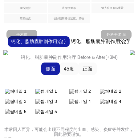
治
埋线提拉
法令纹整形
激光眼底脂肪重置
腹部提升术
疗
颈部拉皮
去除脂肪移植过度、异物
腹肌整形术
芙
手术前
外科手术 后
莱
自体脂肪丰臀丰骨盆
钙化、脂肪囊肿副作用治疗
钙化、脂肪囊肿副作用治疗
思
洪
医
Harvest-jet2 自体脂肪丰胸
钙化、脂肪囊肿副作用治疗 Before & After(+3M)
生
侧面
45度
正面
钙化、脂肪囊肿副作用治疗
手
术
假体隆胸术
后
记
男性乳房发育症
事
弯腿矫正术
件
术后因人而异，可能会出现不同程度的出血、感染、炎症等并发症，
因此需要谨慎。
咨