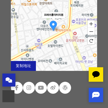
细微脂肪移植
프레쉬홍닥터의원
黑眼圈矫正术
法令纹矫正术
钙化、脂肪囊肿副作用治疗
去除脂肪移植过度、异物
复制地址
弯腿矫正术
100m
로드뷰
길찾기
지도 크게 보기
干细胞及治疗
皮肤注射