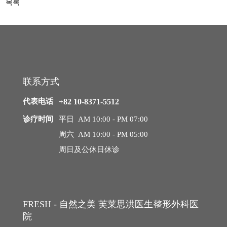
목록
询/
中年整形
预
约
中年脂肪移植
中年面部吸脂
联系方式
去除脂肪移植过度、异物
代表电话
+82 10-8371-5512
内窥镜额头提升
诊疗时间
平日 AM 10:00 - PM 07:00
周六 AM 10:00 - PM 05:00
内窥镜额头缩小
周日及公休日休诊
拉皮手术
迷你拉皮
FRESH - 自然之美 芙莱思洪医生整形外科医
院
颈部拉皮