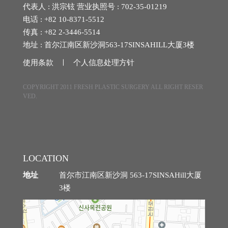
代表人 : 洪宗铉 营业执照号 : 702-35-01219
埋线提拉
电话 : +82 10-8371-5512
传真 : +82 2-3446-5514
法令纹整形
地址 : 首尔江南区新沙洞563-17SINSAHILL大厦3楼
使用条款 ㅣ
个人信息处理方针
中年眼部整形
COPYRIGHT 2011 FRESH PLASTIC SURGERY ALL RIGHT RESER
中年身体吸脂
VED.
腹部提升术
自体脂肪丰臀丰骨盆
LOCATION
中年胸部整形
地址
首尔市江南区新沙洞 563-17SINSAHill大厦
3楼
特殊整形