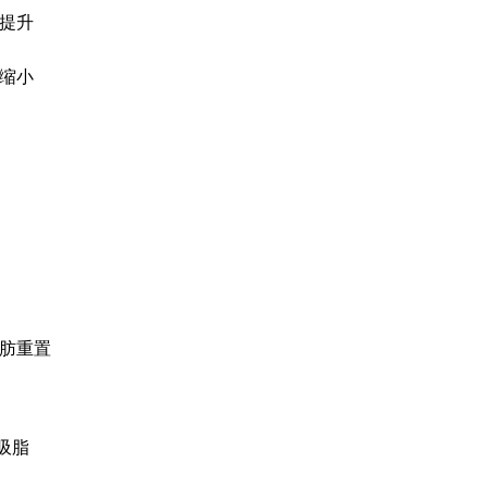
提升
缩小
FRESH DR. HON
前后照片库
自然之美，绽放幸福笑容，为
肪重置
体吸脂