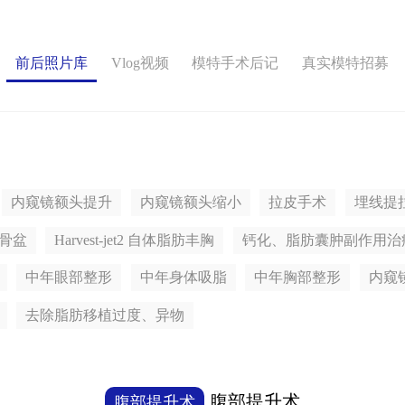
前后照片库
Vlog视频
模特手术后记
真实模特招募
内窥镜额头提升
内窥镜额头缩小
拉皮手术
埋线提
骨盆
Harvest-jet2 自体脂肪丰胸
钙化、脂肪囊肿副作用治
中年眼部整形
中年身体吸脂
中年胸部整形
内窥
去除脂肪移植过度、异物
腹部提升术
腹部提升术