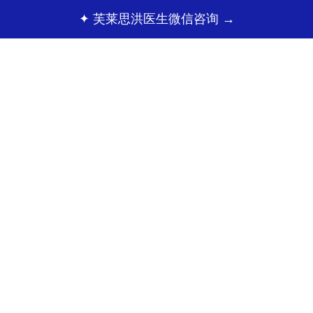
✦ 芙莱思洪医生微信咨询 →
✦ 芙
面部整形