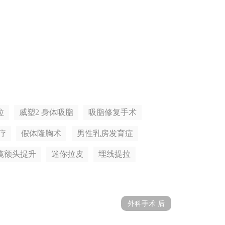
拉
威塑2 身体吸脂
吸脂修复手术
疗
假体隆胸术
男性乳房发育症
镜额头提升
迷你拉皮
埋线提拉
外科手术 后
手术前