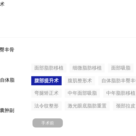
术
臀丰骨
面部脂肪移植
细微脂肪移植
面部吸脂
t2 自体脂
腹部提升术
腹肌整形术
自体脂肪丰臀丰
弯腿矫正术
中年面部吸脂
中年脂肪移植
法令纹整形
激光眼底脂肪重置
颈部拉皮
囊肿副
手术前