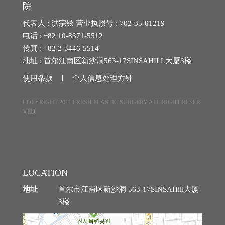
院
埋线提拉
代表人 : 洪宗铉 营业执照号 : 702-35-01219
电话 : +82 10-8371-5512
法令纹整形
传真 : +82 2-3446-5514
地址 : 首尔江南区新沙洞563-17SINSAHILL大厦3楼
中年眼部整形
使用条款 ㅣ
个人信息处理方针
中年身体吸脂
COPYRIGHT 2011 FRESH PLASTIC SURGERY ALL RIGHT RESER
VED.
腹部提升术
自体脂肪丰臀丰骨盆
中年胸部整形
LOCATION
地址
首尔市江南区新沙洞 563-17SINSAHill大厦
3楼
特殊整形