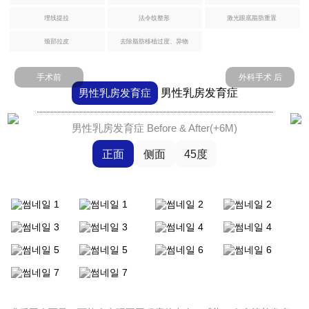
治
埋线提拉
法令纹整形
激光眼底脂肪重置
腹部提升术
疗
颈部拉皮
去除脂肪移植过度、异物
腹肌整形术
芙
手术前
外科手术 后
莱
自体脂肪丰臀丰骨盆
男性乳房发育症
男性乳房发育症
思
洪
医
Harvest-jet2 自体脂肪丰胸
男性乳房发育症 Before & After(+6M)
生
正面
侧面
45度
钙化、脂肪囊肿副作用治疗
手
术
假体隆胸术
后
记
男性乳房发育症
事
弯腿矫正术
件
咨