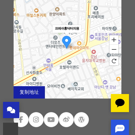
细微脂肪移植
黑眼圈矫正术
프레쉬홍닥터의원
法令纹矫正术
钙化、脂肪囊肿副作用治疗
去除脂肪移植过度、异物
弯腿矫正术
复制地址
100m
干细胞及治疗
로드뷰
길찾기
지도 크게 보기
皮肤注射