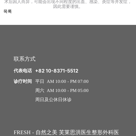
术后因人而异，可能会出现不同程度的出血、感染、炎症等并发症，
询/
中年整形
因此需要谨慎。
预
목록
约
中年脂肪移植
中年面部吸脂
去除脂肪移植过度、异物
联系方式
代表电话
+82 10-8371-5512
内窥镜额头提升
诊疗时间
平日 AM 10:00 - PM 07:00
内窥镜额头缩小
周六 AM 10:00 - PM 05:00
周日及公休日休诊
拉皮手术
迷你拉皮
颈部拉皮
FRESH - 自然之美 芙莱思洪医生整形外科医