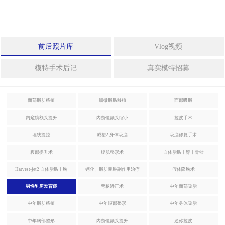
拉皮手术
身
体
整
迷你拉皮
前后照片库
Vlog视频
形
法令纹整形
模特手术后记
真实模特招募
中
年
埋线提拉
整
面部脂肪移植
细微脂肪移植
面部吸脂
形
激光眼底脂肪重置
内窥镜额头提升
内窥镜额头缩小
拉皮手术
特
埋线提拉
威塑2 身体吸脂
吸脂修复手术
殊
腹部提升术
腹肌整形术
自体脂肪丰臀丰骨盆
整
身体整形
形
Harvest-jet2 自体脂肪丰胸
钙化、脂肪囊肿副作用治疗
假体隆胸术
男性乳房发育症
弯腿矫正术
中年面部吸脂
威塑2 身体吸脂
干
细
中年脂肪移植
中年眼部整形
中年身体吸脂
胞
吸脂修复手术
中年胸部整形
内窥镜额头提升
迷你拉皮
及