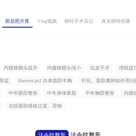
前后照片库
Vlog视频
模特手术后记
真实模特招募
内窥镜额头提升
内窥镜额头缩小
拉皮手术
埋线提
骨盆
Harvest-jet2 自体脂肪丰胸
钙化、脂肪囊肿副作用治
中年眼部整形
中年身体吸脂
中年胸部整形
内窥
去除脂肪移植过度、异物
法令纹整形
法令纹整形