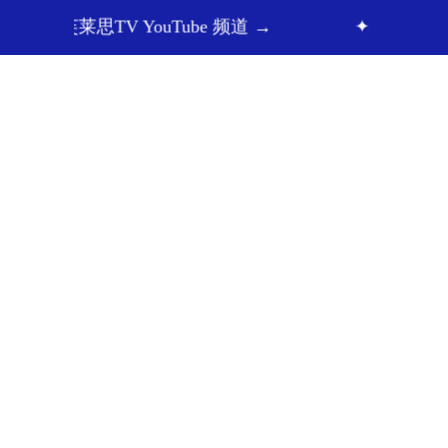
V YouTube 频道 →
✦ 芙莱思洪医生微信咨询 
面部整形