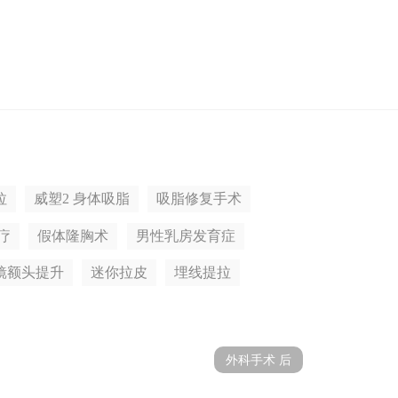
拉
威塑2 身体吸脂
吸脂修复手术
疗
假体隆胸术
男性乳房发育症
镜额头提升
迷你拉皮
埋线提拉
外科手术 后
手术前