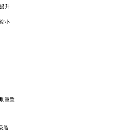
提升
缩小
FRESH DR. HON
前后照片库
自然之美，绽放幸福笑容，为
肪重置
体吸脂