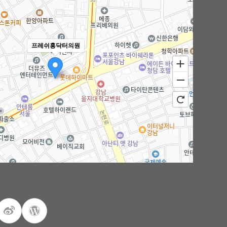
프레쉬홍닥터의원
100m
로드뷰
길찾기
지도 크게 보기