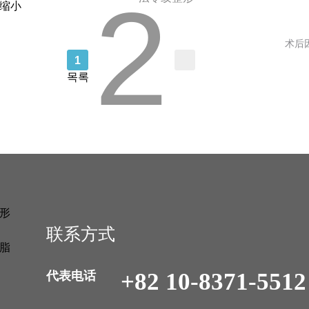
2
缩小
术后
1
목록
形
联系方式
脂
+82 10-8371-5512
代表电话