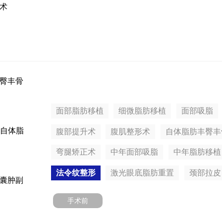
术
臀丰骨
面部脂肪移植
细微脂肪移植
面部吸脂
t2 自体脂
腹部提升术
腹肌整形术
自体脂肪丰臀丰
弯腿矫正术
中年面部吸脂
中年脂肪移植
法令纹整形
激光眼底脂肪重置
颈部拉皮
囊肿副
手术前