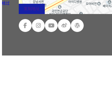
移植过
复制地址
术
M