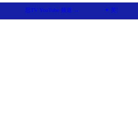
V YouTube 频道 →
✦ 芙莱思洪医生微信咨询 
面部整形