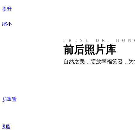
头提升
头缩小
FRESH DR. HON
前后照片库
自然之美，绽放幸福笑容，为
形
脂肪重置
体吸脂