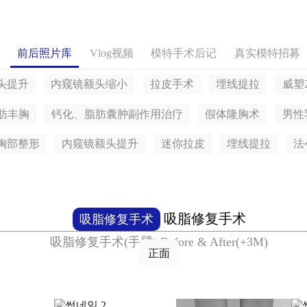
前后照片库
Vlog视频
模特手术后记
真实模特招募
头提升
内窥镜额头缩小
拉皮手术
埋线提拉
威塑
体脂肪丰胸
钙化、脂肪囊肿副作用治疗
假体隆胸术
男性
胸部整形
内窥镜额头提升
迷你拉皮
埋线提拉
法
吸脂修复手术
吸脂修复手术
吸脂修复手术(手臂) Before & After(+3M)
正面