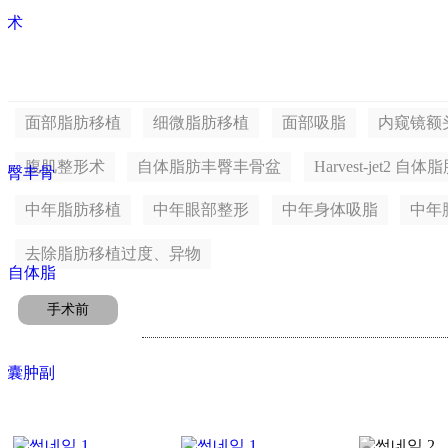
手术
术
术
面部脂肪移植
细微脂肪移植
面部吸脂
内窥镜额
腹肌整形术
自体脂肪丰臀丰骨盆
Harvest-jet2 自
丰臀丰骨
中年脂肪移植
中年眼部整形
中年身体吸脂
中年
去除脂肪移植过度、异物
et2 自体脂
手术前
肪囊肿副