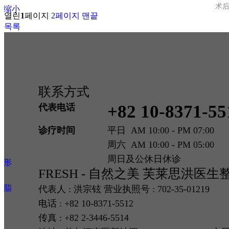
术
头缩小
열린
1
페이지
2
페이지
맨끝
목록
联系方式
+82 10-8371-55
代表电话
诊疗时间
平日 AM 10:00 - PM 07:00
形
周六 AM 10:00 - PM 05:00
周日及公休日休诊
整形
FRESH - 自然之美 芙莱思洪医
吸脂
代表人 : 洪宗铉 营业执照号 : 702-35-01219
电话 : +82 10-8371-5512
术
传真 : +82 2-3446-5514