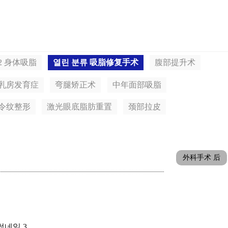
2 身体吸脂
열린 분류
吸脂修复手术
腹部提升术
乳房发育症
弯腿矫正术
中年面部吸脂
令纹整形
激光眼底脂肪重置
颈部拉皮
外科手术 后