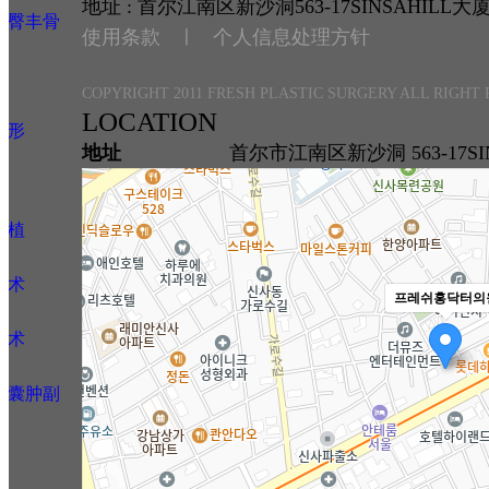
地址 : 首尔江南区新沙洞563-17SINSAHILL大
丰臀丰骨
使用条款 ㅣ
个人信息处理方针
COPYRIGHT 2011 FRESH PLASTIC SURGERY ALL RIGHT
LOCATION
整形
地址
首尔市江南区新沙洞 563-17SIN
移植
正术
프레쉬홍닥터의
正术
肪囊肿副