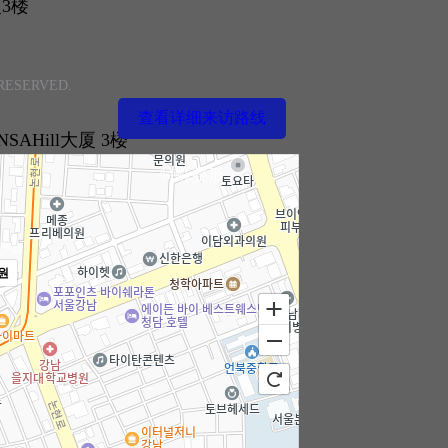
厦3楼
 RESERVED.
查看详细来访路线
SAHill大厦 3楼
特殊整形
원