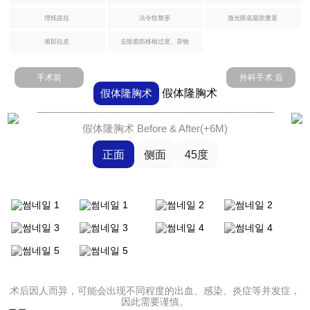
治
埋线提拉
法令纹整形
激光眼底脂肪重置
腹部提升术
疗
颈部拉皮
去除脂肪移植过度、异物
腹肌整形术
芙
手术前
外科手术 后
莱
自体脂肪丰臀丰骨盆
假体隆胸术
假体隆胸术
思
洪
医
Harvest-jet2 自体脂肪丰胸
假体隆胸术 Before & After(+6M)
生
正面
侧面
45度
钙化、脂肪囊肿副作用治疗
手
术
假体隆胸术
后
记
男性乳房发育症
事
弯腿矫正术
件
术后因人而异，可能会出现不同程度的出血、感染、炎症等并发症，
因此需要谨慎。
咨