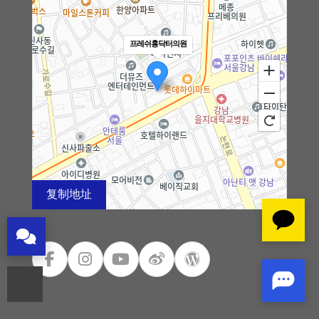
细微脂肪移植
프레쉬홍닥터의원
黑眼圈矫正术
法令纹矫正术
钙化、脂肪囊肿副作用治疗
去除脂肪移植过度、异物
复制地址
弯腿矫正术
100m
로드뷰
길찾기
지도 크게 보기
干细胞及治疗
皮肤注射