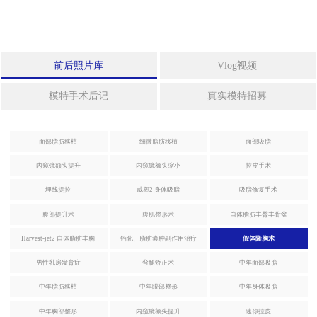
拉皮手术
身
体
整
迷你拉皮
前后照片库
Vlog视频
形
法令纹整形
模特手术后记
真实模特招募
中
年
埋线提拉
整
面部脂肪移植
细微脂肪移植
面部吸脂
形
激光眼底脂肪重置
内窥镜额头提升
内窥镜额头缩小
拉皮手术
特
埋线提拉
威塑2 身体吸脂
吸脂修复手术
殊
腹部提升术
腹肌整形术
自体脂肪丰臀丰骨盆
整
身体整形
形
Harvest-jet2 自体脂肪丰胸
钙化、脂肪囊肿副作用治疗
假体隆胸术
男性乳房发育症
弯腿矫正术
中年面部吸脂
威塑2 身体吸脂
干
细
中年脂肪移植
中年眼部整形
中年身体吸脂
胞
吸脂修复手术
中年胸部整形
内窥镜额头提升
迷你拉皮
及