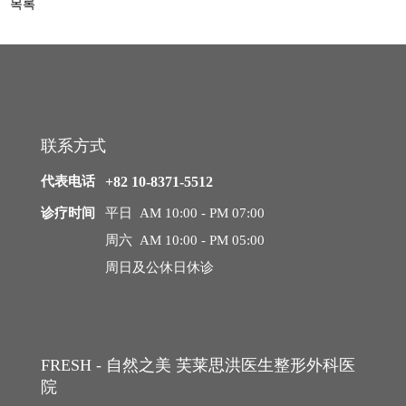
목록
询/
中年整形
预
约
中年脂肪移植
中年面部吸脂
联系方式
去除脂肪移植过度、异物
代表电话
+82 10-8371-5512
内窥镜额头提升
诊疗时间
平日 AM 10:00 - PM 07:00
周六 AM 10:00 - PM 05:00
内窥镜额头缩小
周日及公休日休诊
拉皮手术
迷你拉皮
FRESH - 自然之美 芙莱思洪医生整形外科医
院
颈部拉皮