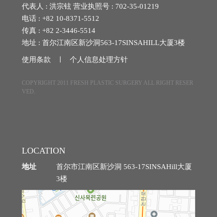
代表人 : 洪宗铉 营业执照号 : 702-35-01219
埋线提拉
电话 : +82 10-8371-5512
传真 : +82 2-3446-5514
法令纹整形
地址 : 首尔江南区新沙洞563-17SINSAHILL大厦3楼
使用条款 ㅣ
个人信息处理方针
中年眼部整形
COPYRIGHT 2011 FRESH PLASTIC SURGERY ALL RIGHT RESER
中年身体吸脂
VED.
腹部提升术
自体脂肪丰臀丰骨盆
LOCATION
中年胸部整形
地址
首尔市江南区新沙洞 563-17SINSAHill大厦
3楼
特殊整形