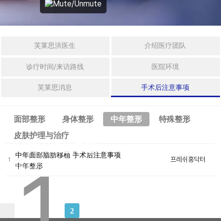
拉皮手术
身
体
整
迷你拉皮
芙莱思洪医生
介绍医疗团队
形
法令纹整形
诊疗时间/来访路线
医院环境
中
年
芙莱思消息
手术后注意事项
埋线提拉
整
形
激光眼底脂肪重置
面部整形
身体整形
中年整形
特殊整形
特
FRESH DR. HONG CLINIC
皮肤护理与治疗
殊
手术后注意事项
整
中年面部脂肪移植 手术后注意事项
身体整形
1
프레쉬홍닥터
1
形
自然之美，绽放幸福笑容，为您打造专属魅力。
中年整形
威塑2 身体吸脂
干
细
胞
2
吸脂修复手术
及