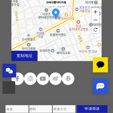
프레쉬홍닥터의원
埋线提拉
法令纹整形
中年眼部整形
中年身体吸脂
复制地址
腹部提升术
100m
自体脂肪丰臀丰骨盆
로드뷰
길찾기
지도 크게 보기
中年胸部整形
特殊整形