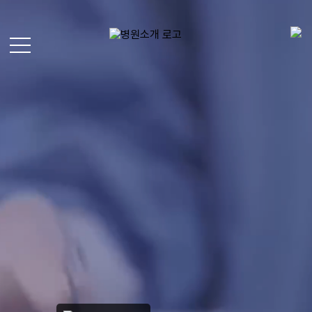
面部整形
S
L
i
o
g
面部脂肪移植
g
n
i
U
细微脂肪移植
n
p
面部吸脂
CH
EN
JP
KR
去除脂肪移植过度、异物
面
内窥镜额头提升
部
整
内窥镜额头缩小
形