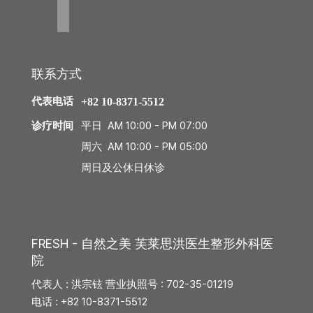
治
腹部提升术
疗
腹肌整形术
芙
联系方式
莱
自体脂肪丰臀丰骨盆
思
代表电话
+82 10-8371-5512
洪
医
平日 AM 10:00 - PM 07:00
诊疗时间
Harvest-jet2 自体脂肪丰胸
生
周六 AM 10:00 - PM 05:00
钙化、脂肪囊肿副作用治疗
周日及公休日休诊
手
术
假体隆胸术
后
记
男性乳房发育症
FRESH - 自然之美 芙莱思洪医生整形外科医
事
院
弯腿矫正术
件
代表人 : 洪宗铉 营业执照号 : 702-35-01219
电话 : +82 10-8371-5512
咨