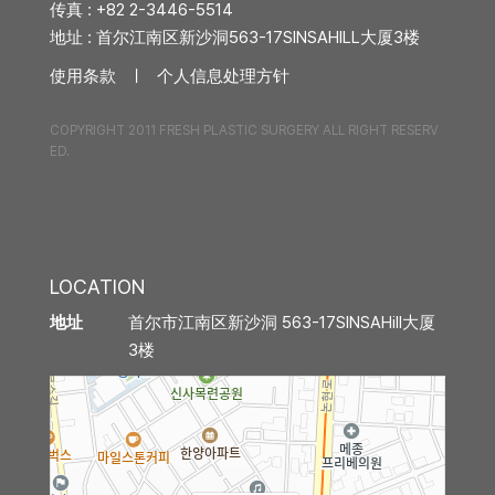
传真 : +82 2-3446-5514
询/
中年整形
预
地址 : 首尔江南区新沙洞563-17SINSAHILL大厦3楼
约
使用条款 ㅣ
个人信息处理方针
中年脂肪移植
COPYRIGHT 2011 FRESH PLASTIC SURGERY ALL RIGHT RESERV
中年面部吸脂
ED.
去除脂肪移植过度、异物
内窥镜额头提升
LOCATION
内窥镜额头缩小
首尔市江南区新沙洞 563-17SINSAHill大厦
地址
3楼
拉皮手术
迷你拉皮
颈部拉皮