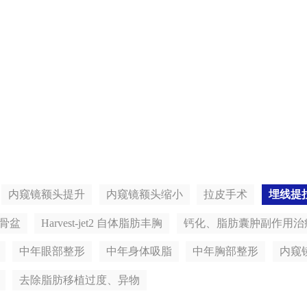
干细胞及治疗
内窥镜额头提升
内窥镜额头缩小
拉皮手术
埋线提
骨盆
Harvest-jet2 自体脂肪丰胸
钙化、脂肪囊肿副作用治
中年眼部整形
中年身体吸脂
中年胸部整形
内窥
去除脂肪移植过度、异物