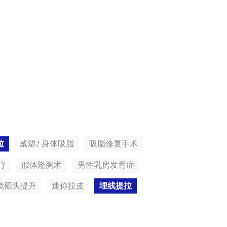
拉
威塑2 身体吸脂
吸脂修复手术
疗
假体隆胸术
男性乳房发育症
镜额头提升
迷你拉皮
埋线提拉