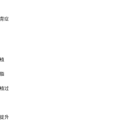
育症
植
脂
植过
提升