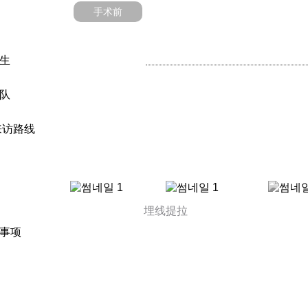
手术前
生
队
来访路线
埋线提拉
事项