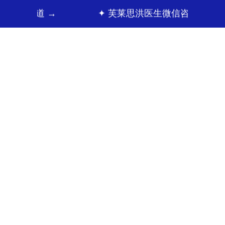
e 频道 →
✦ 芙莱思洪医生微信咨询 →
面部整形