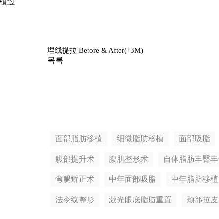
植过
埋线提拉 Before & After(+3M)
목록
面部脂肪移植
细微脂肪移植
面部吸脂
腹部提升术
腹肌整形术
自体脂肪丰臀丰
弯腿矫正术
中年面部吸脂
中年脂肪移植
法令纹整形
激光眼底脂肪重置
颈部拉皮