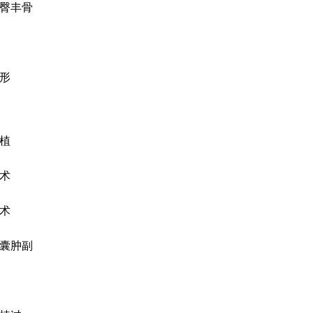
臀丰骨
形
植
术
术
囊肿副