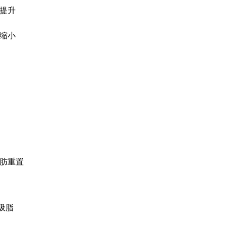
提升
缩小
FRESH DR. HON
前后照片库
自然之美，绽放幸福笑容，为
肪重置
体吸脂