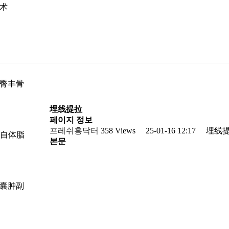
术
臀丰骨
埋线提拉
페이지 정보
프레쉬홍닥터
358 Views
25-01-16 12:17
埋线
t2 自体脂
본문
囊肿副