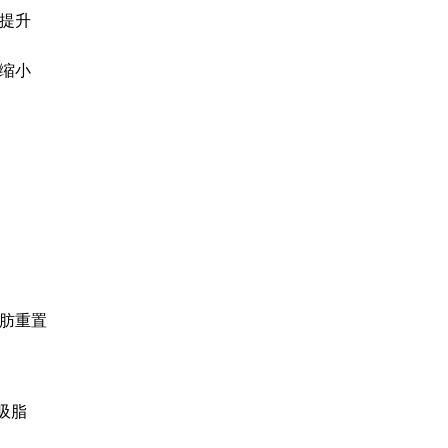
提升
缩小
FRESH DR. HON
前后照片库
自然之美，绽放幸福笑容，为
肪重置
体吸脂