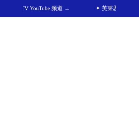
YouTube 频道 →
✦ 芙莱思洪医生微信咨询 →
面部整形