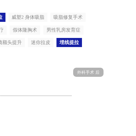
拉
威塑2 身体吸脂
吸脂修复手术
疗
假体隆胸术
男性乳房发育症
镜额头提升
迷你拉皮
埋线提拉
外科手术 后
手术前