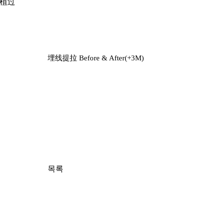
植过
埋线提拉 Before & After(+3M)
목록