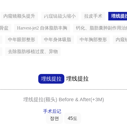
芙莱思洪医生
内窥镜额头提升
内窥镜额头缩小
拉皮手术
埋线提
骨盆
Harvest-jet2 自体脂肪丰胸
钙化、脂肪囊肿副作用治
中年眼部整形
中年身体吸脂
中年胸部整形
内窥
去除脂肪移植过度、异物
埋线提拉
埋线提拉
埋线提拉(额头) Before & After(+3M)
手术后记
정면
45도