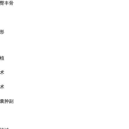
臀丰骨
形
植
术
术
囊肿副