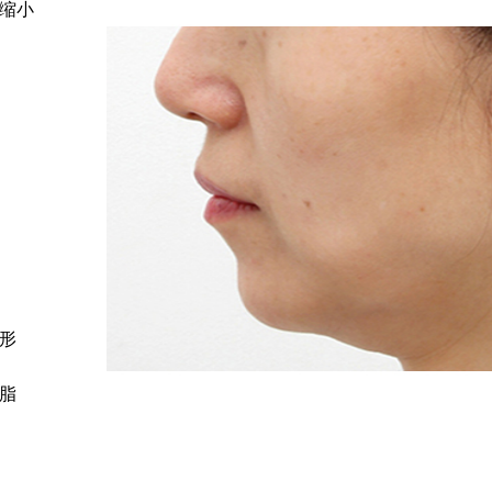
缩小
形
脂