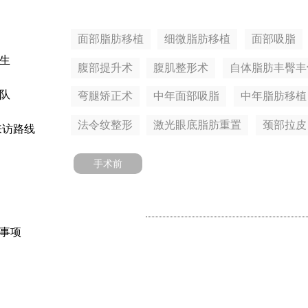
面部脂肪移植
细微脂肪移植
面部吸脂
生
腹部提升术
腹肌整形术
自体脂肪丰臀丰
队
弯腿矫正术
中年面部吸脂
中年脂肪移植
法令纹整形
激光眼底脂肪重置
颈部拉皮
来访路线
手术前
事项