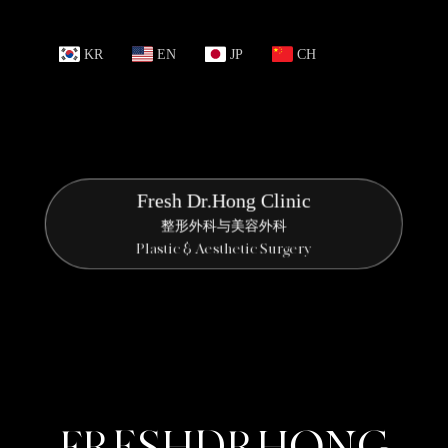
KR
EN
JP
CH
Fresh Dr.Hong Clinic
整形外科与美容外科
Plastic & Aesthetic Surgery
F
R
E
S
H
D
R
H
O
N
G