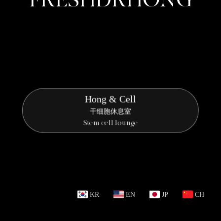
Hong & Cell
干细胞休息室
Stem cell lounge
KR
EN
JP
CH