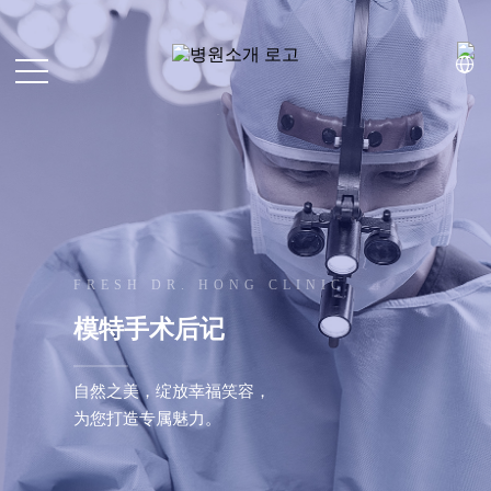
面部整形
S
L
i
面部脂肪移植
o
g
g
n
细微脂肪移植
i
U
n
p
FRESH DR. HONG CLINIC
面部吸脂
CH
EN
模特手术后记
JP
KR
去除脂肪移植过度、异物
自然之美，绽放幸福笑容，
面
内窥镜额头提升
为您打造专属魅力。
部
整
内窥镜额头缩小
形