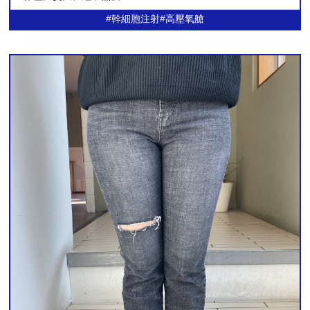
治
#幹細胞注射#高壓氧艙
腹部提升术
疗
腹肌整形术
芙
莱
自体脂肪丰臀丰骨盆
思
洪
医
Harvest-jet2 自体脂肪丰胸
生
钙化、脂肪囊肿副作用治疗
手
术
假体隆胸术
后
记
男性乳房发育症
事
弯腿矫正术
件
咨