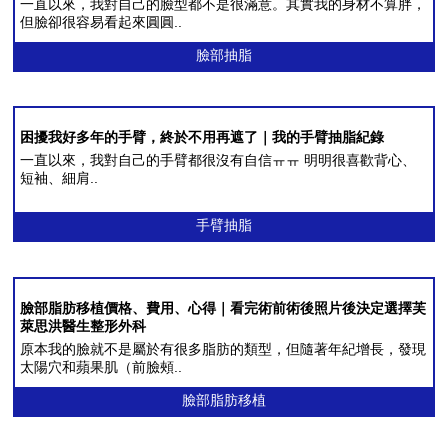
一直以來，我對自己的臉型都不是很滿意。其實我的身材不算胖，
但臉卻很容易看起來圓圓..
埋线提拉
臉部抽脂
法令纹整形
中年眼部整形
困擾我好多年的手臂，終於不用再遮了｜我的手臂抽脂紀錄
一直以來，我對自己的手臂都很沒有自信ㅠㅠ 明明很喜歡背心、
短袖、細肩..
中年身体吸脂
手臂抽脂
腹部提升术
自体脂肪丰臀丰骨盆
臉部脂肪移植價格、費用、心得｜看完術前術後照片後決定選擇芙
萊思洪醫生整形外科
中年胸部整形
原本我的臉就不是屬於有很多脂肪的類型，但隨著年紀增長，發現
太陽穴和蘋果肌（前臉頰..
臉部脂肪移植
特殊整形