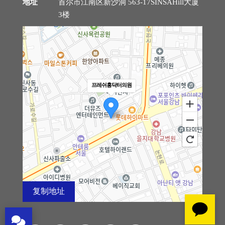
地址
首尔市江南区新沙洞 563-17SINSAHill大厦
3楼
诊疗时间/来访路线
医院环境
芙莱思消息
프레쉬홍닥터의원
手术后注意事项
手术后记
前后照片库
复制地址
Vlog视频
100m
模特手术后记