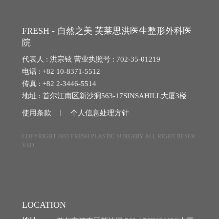
玻尿酸
FRESH - 自然之美 芙莱思洪医生整形外科医
院
肉毒素
代表人 : 洪宗铉 营业执照号 : 702-35-01219
溶脂针
电话 : +82 10-8371-5512
传真 : +82 2-3446-5514
REO2 ECM
地址 : 首尔江南区新沙洞563-17SINSAHILL大厦3楼
使用条款 ㅣ
个人信息处理方针
干细胞
COPYRIGHT 2011 FRESH PLASTIC SURGERY ALL RIGHT RESER
VED.
芙莱思洪医生
芙莱思洪医生
LOCATION
介绍医疗团队