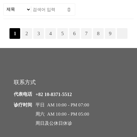
细微脂肪移植
黑眼圈矫正术
2
3
4
5
6
7
8
9
1
法令纹矫正术
钙化、脂肪囊肿副作用治疗
去除脂肪移植过度、异物
联系方式
弯腿矫正术
代表电话
+82 10-8371-5512
诊疗时间
平日 AM 10:00 - PM 07:00
干细胞及治疗
周六 AM 10:00 - PM 05:00
周日及公休日休诊
皮肤注射