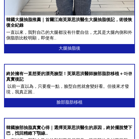
询/
中年整形
预
约
韓國大腿抽脂推薦｜首爾江南芙萊思洪醫生大腿抽脂後記，術後恢
復全紀錄
中年脂肪移植
一直以來，我對自己的大腿都沒有什麼自信，尤其是大腿內側和外
側脂肪比較明顯，即使有..
中年面部吸脂
大腿抽脂後
去除脂肪移植过度、异物
内窥镜额头提升
終於擁有一直想要的漂亮臉型！芙萊思洪醫師臉部脂肪移植＋아큐
真實後記
以前一直以為，只要瘦一點，臉型自然就會變好看。但後來才發
内窥镜额头缩小
現，我真正困..
臉部脂肪移植
拉皮手术
迷你拉皮
韓國臉部抽脂真實心得｜選擇芙萊思洪醫生的原因，終於擺脫雙下
巴，找回精緻下顎線..
颈部拉皮