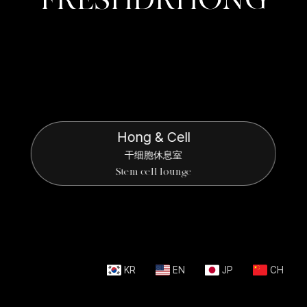
Hong & Cell
干细胞休息室
Stem cell lounge
KR
EN
JP
CH