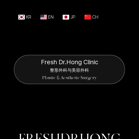
KR
EN
JP
CH
Fresh Dr.Hong Clinic
整形外科与美容外科
Plastic & Aesthetic Surgery
F
R
E
S
H
D
R
H
O
N
G