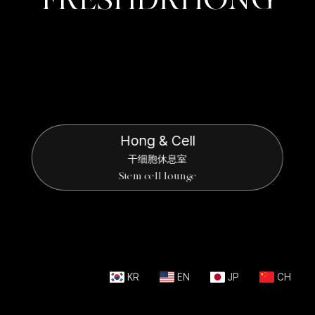
Hong & Cell
干细胞休息室
Stem cell lounge
KR
EN
JP
CH