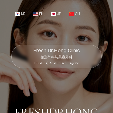
KR
EN
JP
CH
Fresh Dr.Hong Clinic
整形外科与美容外科
Plastic & Aesthetic Surgery
F
R
E
S
H
D
R
H
O
N
G